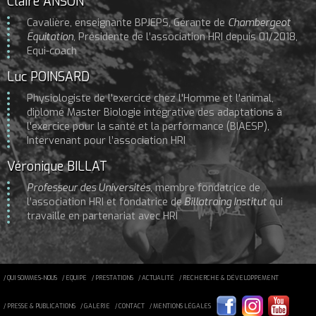
Claire ANSON
Cavalière, enseignante BPJEPS, Gérante de
Chambergeot
Equitation
, Présidente de l’association HRI depuis 01/2018,
Equi-coach
Luc POINSARD
Physiologiste de l'exercice chez l'Homme et l'animal,
diplomé Master Biologie intégrative des adaptations à
l'exercice pour la santé et la performance (BIAESP),
Intervenant pour l’association HRI
Véronique BILLAT
Professeur des Universités
, membre fondatrice de
l’association HRI et fondatrice de
Billatraing Institut
qui
travaille en partenariat avec HRI
/ QUI SOMMES-NOUS
/ EQUIPE
/ PRESTATIONS
/ ACTUALITÉ
/ RECHERCHE & DÉVELOPPEMENT
/ PRESSE & PUBLICATIONS
/ GALERIE
/ CONTACT
/ MENTIONS LÉGALES