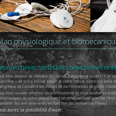
ilan physiologique et biomécaniqu
our le cheval : détection, sélection et or
us êtes éleveur de chevaux de course, d’endurance ou de CCE et vo
sportive » de votre cheval, savoir si votre cheval, outre une belle al
ergétique et connaître les indices de performances de votre cheval
us êtes cavalier amateur ou professionnel et vous souhaitez évalu
omécaniques de votre cheval avant un achat ou pour orienter l'ent
lendrier des entraînements en fonction des échéances fixées?
us aurez la possibilité d’avoir: