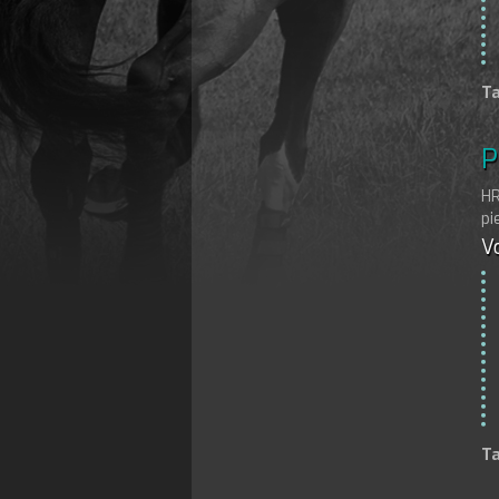
Ta
P
HR
pi
Vo
Ta