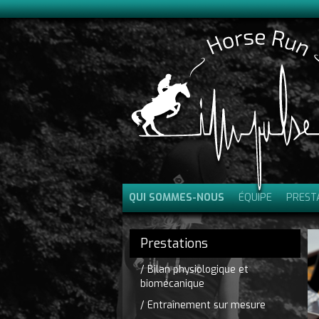
QUI SOMMES-NOUS
ÉQUIPE
PREST
Prestations
/ Bilan physiologique et
biomécanique
/ Entraînement sur mesure