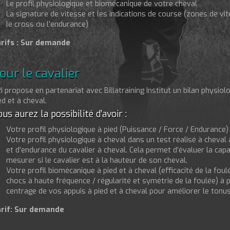
Le profil physiologique et biomécanique de votre cheval
La signature de vitesse et les indications de course (zones de vi
le cross ou l’endurance)
rifs : Sur demande
our le cavalier
I propose en partenariat avec Billatraining Institut un bilan physio
ed et à cheval.
us aurez la possibilité d’avoir :
Votre profil physiologique à pied (Puissance / Force / Endurance)
Votre profil physiologique à cheval dans un test réalisé à cheval
et d’endurance du cavalier à cheval. Cela permet d’évaluer la capa
mesurer si le cavalier est à la hauteur de son cheval.
Votre profil biomécanique à pied et à cheval (efficacité de la fou
chocs à haute fréquence / régularité et symétrie de la foulée) à pi
centrage de vos appuis à pied et à cheval pour améliorer le tonu
rif: Sur demande