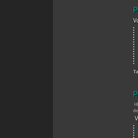
P
Vo
Ta
P
HR
de
Vo