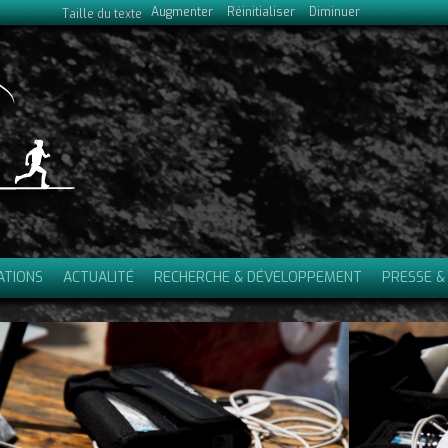
Augmenter
Réinitialiser
Diminuer
Taille du texte
ATIONS
ACTUALITÉ
RECHERCHE & DÉVELOPPEMENT
PRESSE &