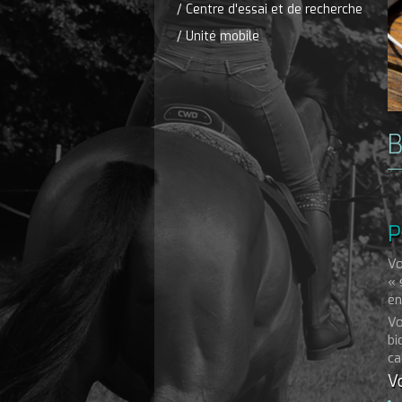
/ Centre d'essai et de recherche
/ Unité mobile
B
P
Vo
« 
én
Vo
bi
ca
Vo